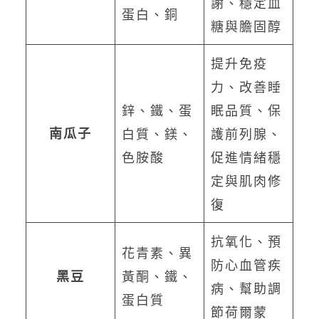
謝、穩定血
蛋白、銅
糖與膽固醇
提升免疫
力、改善睡
鋅、鐵、蛋
眠品質、保
南瓜子
白質、鎂、
護前列腺、
色胺酸
促進情緒穩
定與肌肉修
復
抗氧化、預
花青素、異
防心血管疾
黃酮、鐵、
黑豆
病、幫助調
蛋白質
節荷爾蒙