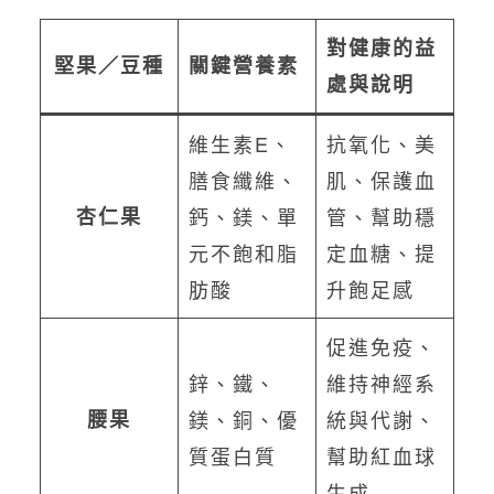
對健康的益
堅果／豆種
關鍵營養素
處與說明
維生素E、
抗氧化、美
膳食纖維、
肌、保護血
杏仁果
鈣、鎂、單
管、幫助穩
元不飽和脂
定血糖、提
肪酸
升飽足感
促進免疫、
鋅、鐵、
維持神經系
腰果
鎂、銅、優
統與代謝、
質蛋白質
幫助紅血球
生成