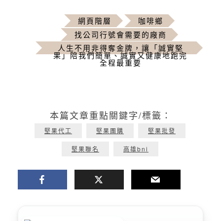
網頁階層
咖啡鄉
找公司行號會需要的廠商
人生不用非得奪金牌，讓「誠實堅
果」陪我們簡單、誠實又健康地跑完
全程最重要
本篇文章重點關鍵字/標籤：
堅果代工
堅果團購
堅果批發
堅果聯名
高雄bni