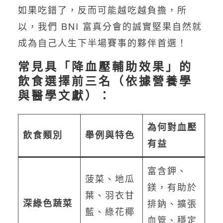
如果吃錯了，反而可能越吃越負擔，所
以，我們 BNI 富真分會的誠實堅果自然就
成為自己人生下半場賽事的夥伴首選！
常見具「降血壓輔助效果」的
飲食選擇前三名（依據營養學
與醫學文獻）：
為何對血壓
飲食類別
舉例與特色
有益
富含鉀、
菠菜、地瓜
鎂，有助於
葉、羽衣甘
深綠色蔬菜
排鈉、擴張
藍、綠花椰
血管、穩定