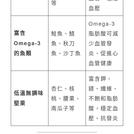
等
血壓
Omega-3
富含
鮭魚、鯖
脂肪酸可減
Omega-3
魚、秋刀
少血管發
魚、沙丁魚
炎、促進心
的魚類
血管健康
富含鉀、
杏仁、核
鎂、纖維、
低溫無調味
桃、腰果、
不飽和脂肪
堅果
南瓜子等
酸，穩定血
壓、抗發炎