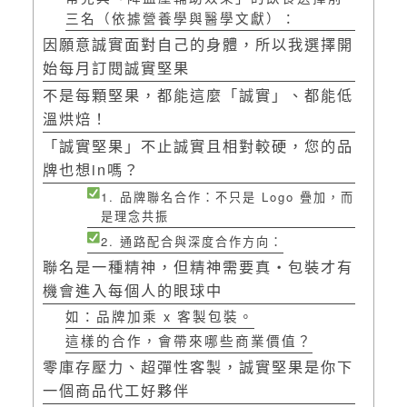
三名（依據營養學與醫學文獻）：
因願意誠實面對自己的身體，所以我選擇開
始每月訂閱誠實堅果
不是每顆堅果，都能這麼「誠實」、都能低
溫烘焙！
「誠實堅果」不止誠實且相對較硬，您的品
牌也想in嗎？
1. 品牌聯名合作：不只是 Logo 疊加，而
是理念共振
2. 通路配合與深度合作方向：
聯名是一種精神，但精神需要真・包裝才有
機會進入每個人的眼球中
如：品牌加乘 x 客製包裝。
這樣的合作，會帶來哪些商業價值？
零庫存壓力、超彈性客製，誠實堅果是你下
一個商品代工好夥伴