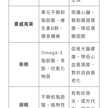
單元不飽和
保護心臟、
脂肪酸、維
幫助腸道健
夏威夷果
生素B群、
康、降低壞
膳食纖維
膽固醇
促進大腦健
Omega-3
康、降低心
脂肪酸、多
核桃
血管風險、
酚、抗氧化
對抗自由基
物質
老化
有助抗發
不飽和脂肪
炎、提升代
酸、植物性
胡桃