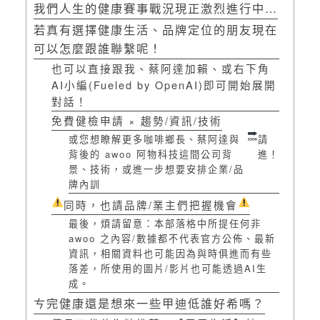
我們人生的健康賽事戰況現正激烈進行中…
若真有選擇健康生活、品牌定位的朋友現在
可以怎麼跟誰聯繫呢！
也可以直接跟我、蔡阿達加賴、或右下角
AI小編(Fueled by OpenAI)即可開始展開
對話！
免費健檢申請 × 趨勢/資訊/技術
或您想瞭解更多咖啡鄉長、蔡阿達與
請
背後的 awoo 阿物科技這間公司背
進！
景、技術，或進一步想要安排企業/品
牌內訓
同時，也請品牌/業主們把握機會
最後，煩請留意：本部落格中所提任何非
awoo 之內容/數據都不代表官方公佈、最新
資訊，相關資料也可能因為與時俱進而有些
落差，所使用的圖片/影片也可能透過AI生
成。
ㄘ完健康還是想來一些甲迪低誰好希嗎？