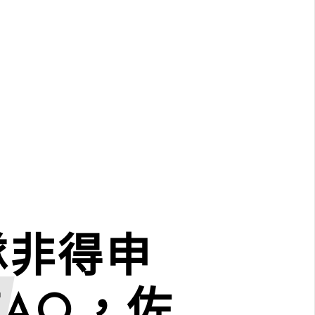
隊非得申
/FAQ，佐