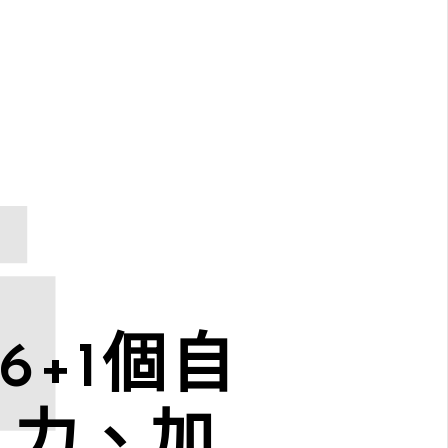
6+1個自
人力、加