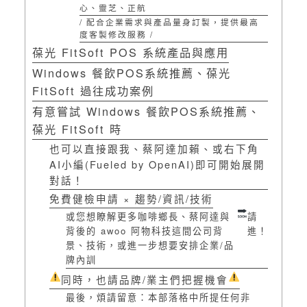
心、靈芝、正航
/ 配合企業需求與產品量身訂製，提供最高
度客製修改服務 /
葆光 FitSoft POS 系統產品與應用
Windows 餐飲POS系統推薦、葆光
FitSoft 過往成功案例
有意嘗試 Windows 餐飲POS系統推薦、
葆光 FitSoft 時
也可以直接跟我、蔡阿達加賴、或右下角
AI小編(Fueled by OpenAI)即可開始展開
對話！
免費健檢申請 × 趨勢/資訊/技術
或您想瞭解更多咖啡鄉長、蔡阿達與
請
背後的 awoo 阿物科技這間公司背
進！
景、技術，或進一步想要安排企業/品
牌內訓
同時，也請品牌/業主們把握機會
最後，煩請留意：本部落格中所提任何非