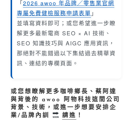
「
2026 awoo 年品牌／零售業官網
專屬免費健檢服務申請表單
」
並填寫資料即可；或您希望進一步瞭
解更多最新電商 SEO × AI 技術、
SEO 知識技巧與 AIGC 應用資訊，
那絕對不能錯過以下集結過去精華資
訊、連結的專欄頁面。
或您想瞭解更多咖啡鄉長、蔡阿達
與背後的 awoo 阿物科技這間公司
背景、技術，或進一步想要安排企
業/品牌內訓
請進
！