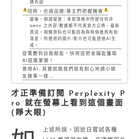
牌內訓
同時，也請品牌/業主們把握機會
最後，煩請留意：本部落格中所提任何非
awoo 之內容/數據都不代表官方公佈、最新
資訊，相關資料也可能因為與時俱進而有些
落差，所使用的圖片/影片也可能透過AI生
成。
從驚艷到自我賦能，快用這把金鑰匙獲取
AI惡魔果實！
善用AI, 其實就跟我們很有耐心地請小朋
友做事一樣…
才正準備訂閱 Perplexity P
ro 就在螢幕上看到這個畫面
(睜大眼)
如
上述所說，因近日嘗試各種