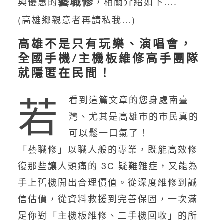
藝職修
與優惠的
，相關介紹如下….
(高雄鄉親意者再請私我…)
高雄不是只有玩樂、演唱會，
全國手機/主機板維修高手團隊
就隱匿在民間！
若
看到這篇文章的您身處南臺
灣、尤其是高雄市的市民真的
可以鬆一口氣了！
「藝職修」以職人般的專業，既能高效修
復那些讓人頭痛的 3C 疑難雜症，又能為
手上舊機開出合理價值。從深度維修到誠
信估價，從資料救援到完善保固，一次滿
足你對「主機板維修、二手機回收」的所