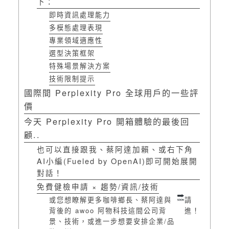
下：
即時資訊處理能力
多模態處理表現
專業領域適應性
選型決策框架
特殊場景解決方案
技術限制提示
國際間 Perplexity Pro 全球用戶的一些評
價
今天 Perplexity Pro 開箱體驗的最後回
顧..
也可以直接跟我、蔡阿達加賴、或右下角
AI小編(Fueled by OpenAI)即可開始展開
對話！
免費健檢申請 × 趨勢/資訊/技術
或您想瞭解更多咖啡鄉長、蔡阿達與
請
背後的 awoo 阿物科技這間公司背
進！
景、技術，或進一步想要安排企業/品