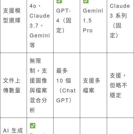
4o、
Claude
支援模
GPT-
Gemini
Claude
3 系列
型選擇
4（固
1.5
3.7、
（固
定）
Pro
Gemini
定）
等
無限
制，支
最多
支援，
文件上
援圖像
10 個
支援多
但略不
傳數量
與檔案
（Chat
檔案
穩定
混合分
GPT）
析
AI 生成