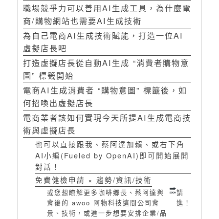
職場競爭力可以善用AI生成工具，為什麼電
商/購物網站也需要AI生成技術
為自己電商AI生成技術賦能，打造一位AI
虛擬店長吧
打造虛擬店長從自動AI生成 “消費者購物意
圖” 標籤開始
電商AI生成消費者 “購物意圖” 標籤後，如
何招喚出虛擬店長
電商業者該如何實現今天所提AI生成電商技
術與虛擬店長
也可以直接跟我、蔡阿達加賴、或右下角
AI小編(Fueled by OpenAI)即可開始展開
對話！
免費健檢申請 × 趨勢/資訊/技術
或您想瞭解更多咖啡鄉長、蔡阿達與
請
背後的 awoo 阿物科技這間公司背
進！
景、技術，或進一步想要安排企業/品