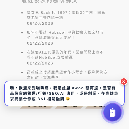
最近發表的咖啡鄉文
壞女兒 Back to 1997：重回30年前，回高
雄老家百樂門唱一場
06/20/2026
如何不要讓 Hubspot 中的數據大象席地而
坐，建議濫觴與五大流程！
02/22/2026
在這個AI工具優先的年代，業務開發上也不
得不請HubSpot支援輸贏
02/22/2026
高雄線上行銷產業鏈合作小聚會，客戶解決方
案研討、資源共享！
✕
02/15/2026
嗨，歡迎來到咖啡鄉，我是虛擬 awoo 蔡阿達。是否有
品牌官網營運/行銷/GEO/AI 應用，或是創業、在高雄尋
求異業合作或 BNI 相關疑問
網頁階層
咖啡鄉
高雄買房