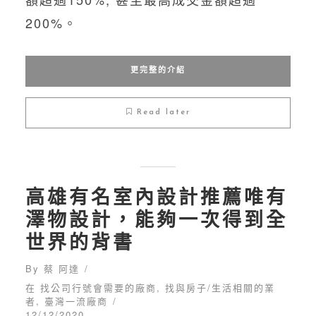
高雄買房
200%。
更完整的介紹
Read later
高雄有名室內設計推薦唯有
澤物設計，能夠一次得到全
世界的背書
By
蔡 阿達
在
找公司行號會需要的廠商
,
找與房子/生活相關的業
者
,
臺灣一流廠商
12/12/2020