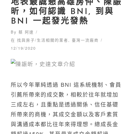
地表最誠懇高雄房仲、陳誫
昕，如何認識 BNI, 到與
BNI 一起發光發熱
By
蔡 阿達
在
找與房子/生活相關的業者
,
臺灣一流廠商
12/19/2020
所以今年單純透過 BNI 這系統機制、會員
引薦所帶來的成交數，相較於往年就增加
三成左右，且重點是透過關係、信任基礎
所帶來的商機，其成交金額以及客戶素質
與溝通成本都比往年來得理想。總成長金
咖啡鄉元素
額超過150%, 甚至最高成交金額超過