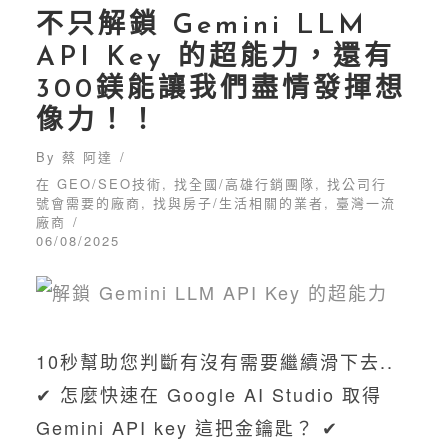
不只解鎖 Gemini LLM
API Key 的超能力，還有
300鎂能讓我們盡情發揮想
像力！！
By
蔡 阿達
在
GEO/SEO技術
,
找全國/高雄行銷團隊
,
找公司行
號會需要的廠商
,
找與房子/生活相關的業者
,
臺灣一流
廠商
06/08/2025
10秒幫助您判斷有沒有需要繼續滑下去..
✔︎ 怎麼快速在 Google AI Studio 取得
咖啡鄉元素
Gemini API key 這把金鑰匙？ ✔︎
網路行銷