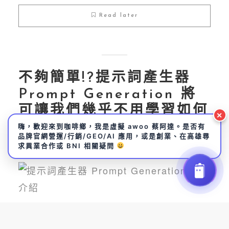
Read later
不夠簡單!?提示詞產生器
Prompt Generation 將
可讓我們幾乎不用學習如何
✕
跟AI對話
嗨，歡迎來到咖啡鄉，我是虛擬 awoo 蔡阿達。是否有
品牌官網營運/行銷/GEO/AI 應用，或是創業、在高雄尋
By
蔡 阿達
在
GEO/SEO技術
02/23/2025
求異業合作或 BNI 相關疑問
10秒幫助您判斷有沒有需要繼續滑下去..