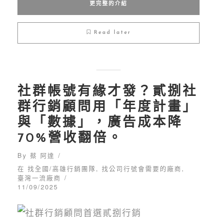
更完整的介紹
Read later
社群帳號有緣才發？貳捌社
群行銷顧問用「年度計畫」
與「數據」，廣告成本降
70%營收翻倍。
By
蔡 阿達
在
找全國/高雄行銷團隊
,
找公司行號會需要的廠商
,
臺灣一流廠商
11/09/2025